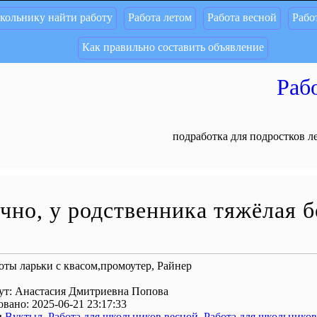
кольнику найти работу
Работа летом
Работа весной
Рабо
Как правильно составить объявление
Раб
подработка для подростков л
очно, у родственника тяжёлая 
оты ларьки с квасом,промоутер, Райнер
ут: Анастасия Дмитриевна Попова
вано: 2025-06-21 23:17:33
:
Вуктыл
,
Работа для школьников весной
,
Работа для школьников