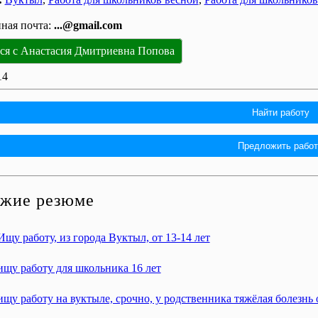
ная почта:
...@gmail.com
ься с Анастасия Дмитриевна Попова
14
Найти работу
Предложить работ
жие резюме
Ищу работу, из города Вуктыл, от 13-14 лет
ищу работу для школьника 16 лет
ищу работу на вуктыле, срочно, у родственника тяжёлая болезнь