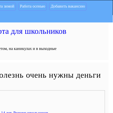
та зимой
Работа осенью
Добавить вакансию
ота для школьников
етом, на каникулах и в выходные
болезнь очень нужны деньги
 14 лет
,
Резюме школьников