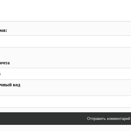
мя:
очта
чный код
Отправить комментарий