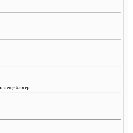
о я ещё блогер