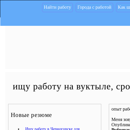
Найти работу
Города с работой
Как ш
ищу работу на вуктыле, ср
опыт раб
Новые резюме
Меня зов
Опублико
Ищу работу в Черногорске для
Рубрики